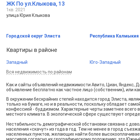
ЖК По ул.Клыкова, 13
1кв. 2021
улица Юрия Клыкова
Городской округ Элиста
Республика Калмыкия
Квартиры в районе
Западный
Юго-Западный
Вся недвижимость по районам
Как и сайты объявлений недвижимости Авито, Циан, Яндекс, До
объявление бесплатно как частное лицо (собственник), или ка
В окружении бескрайних степей находится город Элиста, яв
только на бумаге, но и в реальности, поскольку обладает са
конфессией - буддизмом. Характерные черты заметнее всего в
местного климата. В экологической сфере существуют определ
Нестабильность демографической обстановки связана с довол
населения «скачут» из года в год. Тем не менее в город съе
населенных пунктов, желающих найти более высокооплачиваем
массивов согласно их географическому положению: это Южный