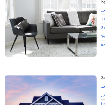
К
Д
1-
2-
3-
Ко
З
Д
До
Не