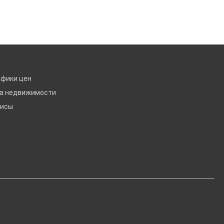
афики цен
ка недвижимости
висы