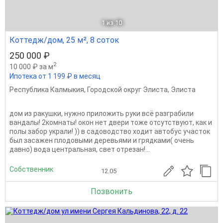
1
из 10
Коттедж/дом, 25 м², 8 соток
250 000 ₽
2
10 000 ₽ за м
Ипотека от 1 199 ₽ в месяц
Республика Калмыкия
,
Городской округ Элиста
,
Элиста
дом из ракушки, нужно приложить руки всё разграбили
вандалы! 2комнаты! окон нет двери тоже отсутствуют, как и
полы забор украли! )) в садоводство ходит автобус участок
был засажен плодовыми деревьями и грядками( очень
давно) вода центральная, свет отрезан!...
Собственник
12.05
Позвонить