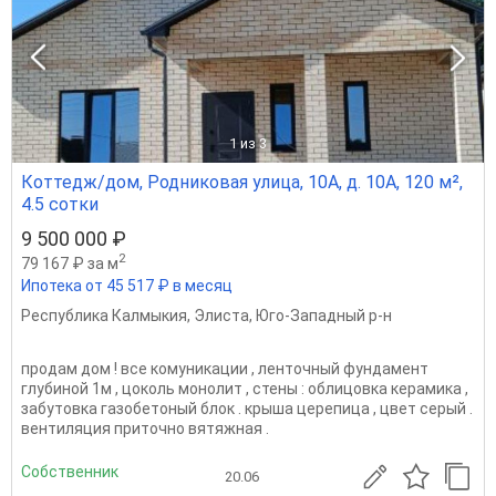
1
из 3
Коттедж/дом, Родниковая улица, 10А, д. 10А, 120 м²,
4.5 сотки
9 500 000 ₽
2
79 167 ₽ за м
Ипотека от 45 517 ₽ в месяц
Республика Калмыкия
,
Элиста
,
Юго-Западный р-н
продам дом ! все комуникации , ленточный фундамент
глубиной 1м , цоколь монолит , стены : облицовка керамика ,
забутовка газобетоный блок . крыша церепица , цвет серый .
вентиляция приточно вятяжная .
Собственник
20.06