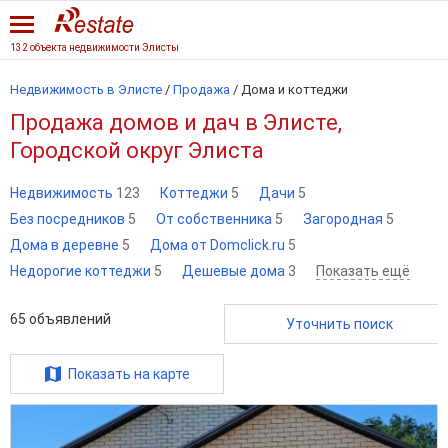
132 объекта недвижимости Элисты
Недвижимость в Элисте
/
Продажа
/
Дома и коттеджи
Продажа домов и дач в Элисте,
Городской округ Элиста
Недвижимость
123
Коттеджи
5
Дачи
5
Без посредников
5
От собственника
5
Загородная
5
Дома в деревне
5
Дома от Domclick.ru
5
Недорогие коттеджи
5
Дешевые дома
3
Показать ещё
65
объявлений
Уточнить поиск
Показать на карте