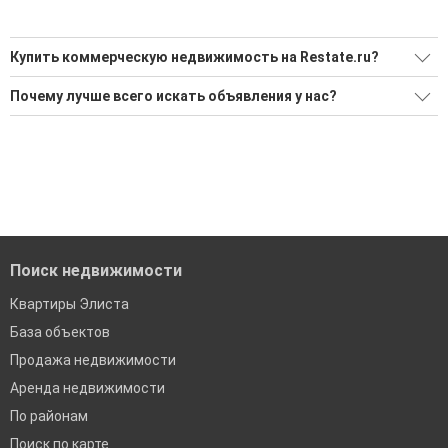
Купить коммерческую недвижимость на Restate.ru?
Ищите, как Купить коммерческую недвижимость?
Почему лучше всего искать объявления у нас?
1 актуальное и проверенное объявление
Все объявления проверены и проходят строгую
модерацию
Воспользуйтесь нашим поиском по новостройкам, для
подбора подходящего вам варианта
Удобный поиск, есть подписка на новые объявления
'Сохраните результаты поиска и возвращайтесь к нему,
Помогаем с подбором выгодных ипотечных программ в
когда это будет нужно'
банках в Элисте
Поиск недвижимости
Квартиры Элиста
База объектов
Продажа недвижимости
Аренда недвижимости
По районам
Поиск по карте